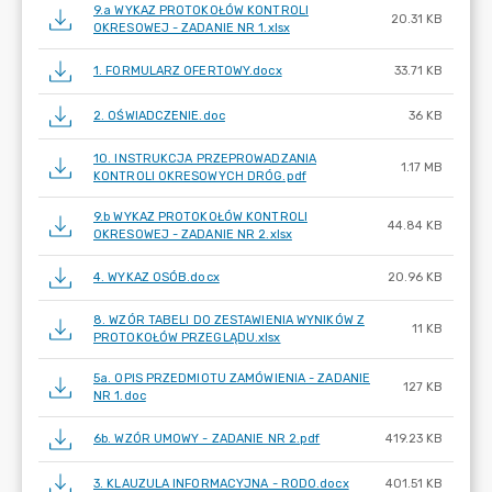
9.a WYKAZ PROTOKOŁÓW KONTROLI
20.31 KB
OKRESOWEJ - ZADANIE NR 1.xlsx
1. FORMULARZ OFERTOWY.docx
33.71 KB
2. OŚWIADCZENIE.doc
36 KB
10. INSTRUKCJA PRZEPROWADZANIA
1.17 MB
KONTROLI OKRESOWYCH DRÓG.pdf
9.b WYKAZ PROTOKOŁÓW KONTROLI
44.84 KB
OKRESOWEJ - ZADANIE NR 2.xlsx
4. WYKAZ OSÓB.docx
20.96 KB
8. WZÓR TABELI DO ZESTAWIENIA WYNIKÓW Z
11 KB
PROTOKOŁÓW PRZEGLĄDU.xlsx
5a. OPIS PRZEDMIOTU ZAMÓWIENIA - ZADANIE
127 KB
NR 1.doc
6b. WZÓR UMOWY - ZADANIE NR 2.pdf
419.23 KB
3. KLAUZULA INFORMACYJNA - RODO.docx
401.51 KB