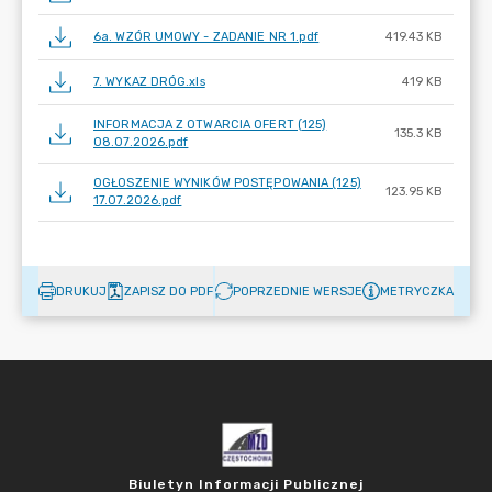
6a. WZÓR UMOWY - ZADANIE NR 1.pdf
419.43 KB
7. WYKAZ DRÓG.xls
419 KB
INFORMACJA Z OTWARCIA OFERT (125)
135.3 KB
08.07.2026.pdf
OGŁOSZENIE WYNIKÓW POSTĘPOWANIA (125)
123.95 KB
17.07.2026.pdf
DRUKUJ
ZAPISZ DO PDF
POPRZEDNIE WERSJE
METRYCZKA
Biuletyn Informacji Publicznej