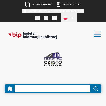
MAPA STRONY
INSTRUKCJA
KONTRAST DLA OSÓB SŁABOWIDZĄCYCH
PL
biuletyn
informacji publicznej