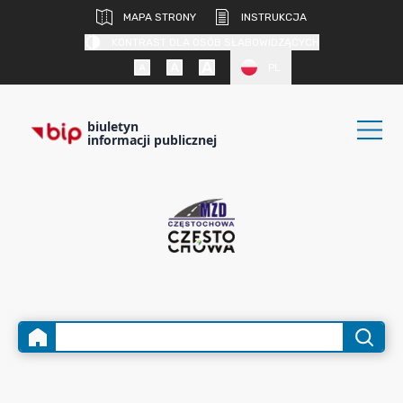
MAPA STRONY
INSTRUKCJA
KONTRAST DLA OSÓB SŁABOWIDZĄCYCH
PL
biuletyn
informacji publicznej