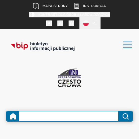
MAPA STRONY
INSTRUKCJA
KONTRAST DLA OSÓB SŁABOWIDZĄCYCH
PL
biuletyn
informacji publicznej