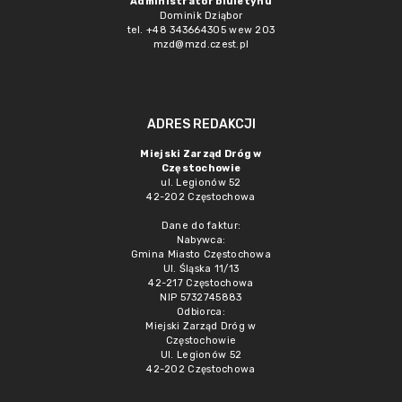
Administrator biuletynu
Dominik Dziąbor
tel. +48 343664305 wew 203
mzd@mzd.czest.pl
ADRES REDAKCJI
Miejski Zarząd Dróg w
Częstochowie
ul. Legionów 52
42-202 Częstochowa
Dane do faktur:
Nabywca:
Gmina Miasto Częstochowa
Ul. Śląska 11/13
42-217 Częstochowa
NIP 5732745883
Odbiorca:
Miejski Zarząd Dróg w
Częstochowie
Ul. Legionów 52
42-202 Częstochowa