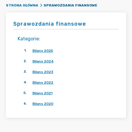
SPRAWOZDANIA FINANSOWE
STRONA GŁÓWNA
Sprawozdania finansowe
Kategorie
:
1
.
Bilans 2025
2
.
Bilans 2024
3
.
Bilans 2023
4
.
Bilans 2022
5
.
Bilans 2021
6
.
Bilans 2020