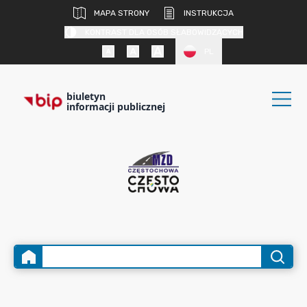
MAPA STRONY
INSTRUKCJA
KONTRAST DLA OSÓB SŁABOWIDZĄCYCH
PL
biuletyn
informacji publicznej