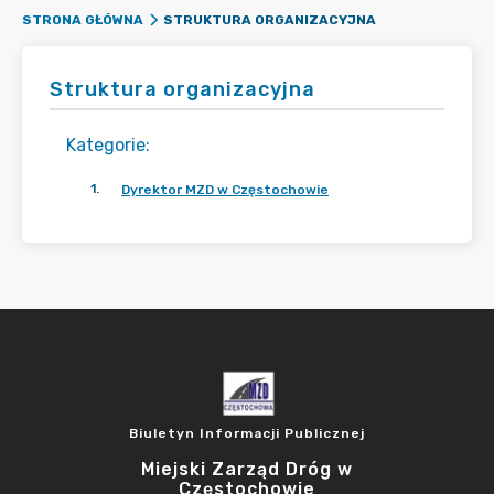
STRUKTURA ORGANIZACYJNA
STRONA GŁÓWNA
Struktura organizacyjna
Kategorie
:
1
.
Dyrektor MZD w Częstochowie
Biuletyn Informacji Publicznej
Miejski Zarząd Dróg w
Częstochowie