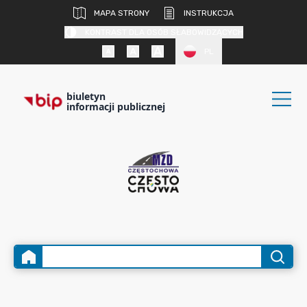
MAPA STRONY
INSTRUKCJA
KONTRAST DLA OSÓB SŁABOWIDZĄCYCH
PL
biuletyn
informacji publicznej