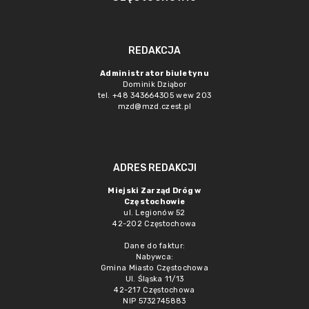
REDAKCJA
Administrator biuletynu
Dominik Dziąbor
tel. +48 343664305 wew 203
mzd@mzd.czest.pl
ADRES REDAKCJI
Miejski Zarząd Dróg w
Częstochowie
ul. Legionów 52
42-202 Częstochowa
Dane do faktur:
Nabywca:
Gmina Miasto Częstochowa
Ul. Śląska 11/13
42-217 Częstochowa
NIP 5732745883