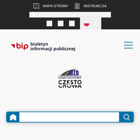
MAPA STRONY
INSTRUKCJA
KONTRAST DLA OSÓB SŁABOWIDZĄCYCH
PL
biuletyn
informacji publicznej