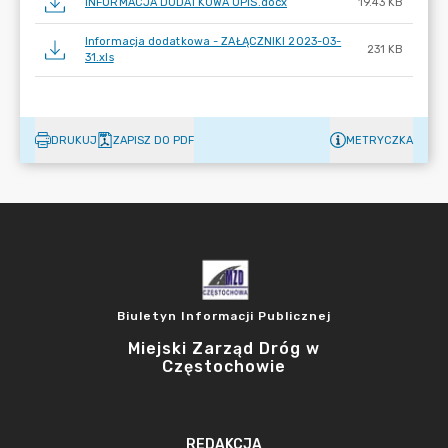
INFORMACJA DODATKOWA OPIS.docx
19.43 KB
Informacja dodatkowa - ZAŁĄCZNIKI 2023-03-
231 KB
31.xls
DRUKUJ
ZAPISZ DO PDF
METRYCZKA
Biuletyn Informacji Publicznej
Miejski Zarząd Dróg w
Częstochowie
REDAKCJA