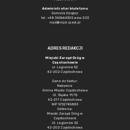
Administrator biuletynu
Dominik Dziąbor
tel. +48 343664305 wew 203
mzd@mzd.czest.pl
ADRES REDAKCJI
Miejski Zarząd Dróg w
Częstochowie
ul. Legionów 52
42-202 Częstochowa
Dane do faktur:
Nabywca:
Gmina Miasto Częstochowa
Ul. Śląska 11/13
42-217 Częstochowa
NIP 5732745883
Odbiorca:
Miejski Zarząd Dróg w
Częstochowie
Ul. Legionów 52
42-202 Częstochowa