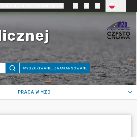
TRAST DLA OSÓB SŁABOWIDZĄCYCH
PL
licznej
WYSZUKIWANIE ZAAWANSOWANE
PRACA W MZD