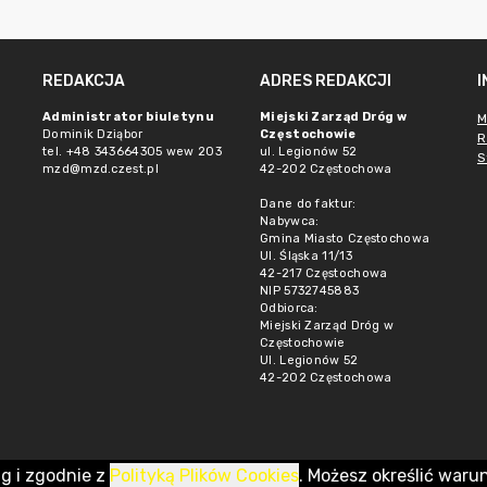
REDAKCJA
ADRES REDAKCJI
Administrator biuletynu
Miejski Zarząd Dróg w
M
Dominik Dziąbor
Częstochowie
R
tel. +48 343664305 wew 203
ul. Legionów 52
S
mzd@mzd.czest.pl
42-202 Częstochowa
Dane do faktur:
Nabywca:
Gmina Miasto Częstochowa
Ul. Śląska 11/13
42-217 Częstochowa
NIP 5732745883
Odbiorca:
Miejski Zarząd Dróg w
Częstochowie
Ul. Legionów 52
42-202 Częstochowa
ug i zgodnie z
Polityką Plików Cookies
. Możesz określić waru