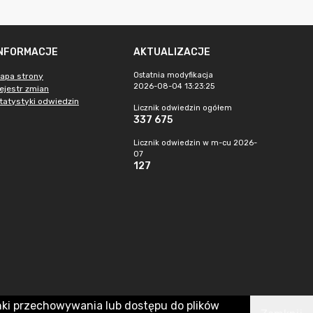
INFORMACJE
AKTUALIZACJE
Ostatnia modyfikacja
apa strony
2026-08-04 13:23:25
ejestr zmian
tatystyki odwiedzin
Licznik odwiedzin ogółem
337 675
Licznik odwiedzin w m-cu 2026-
07
127
nki przechowywania lub dostępu do plików