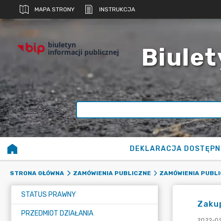
MAPA STRONY
INSTRUKCJA
biuletyn
Biulet
informacji publicznej
DEKLARACJA DOSTĘPN
STRONA GŁÓWNA
ZAMÓWIENIA PUBLICZNE
ZAMÓWIENIA PUBLI
STATUS PRAWNY
Zakup
PRZEDMIOT DZIAŁANIA
2022-09