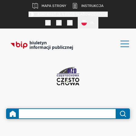
MAPA STRONY
INSTRUKCJA
KONTRAST DLA OSÓB SŁABOWIDZĄCYCH
PL
biuletyn
informacji publicznej