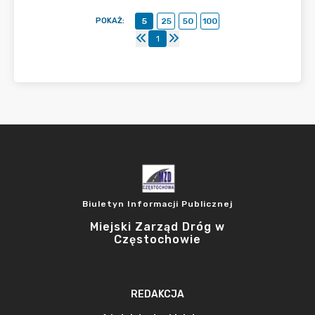
POKAŻ
:
5
25
50
100
1
Biuletyn Informacji Publicznej
Miejski Zarząd Dróg w
Częstochowie
REDAKCJA