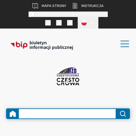
MAPA STRONY
INSTRUKCJA
KONTRAST DLA OSÓB SŁABOWIDZĄCYCH
PL
biuletyn
informacji publicznej