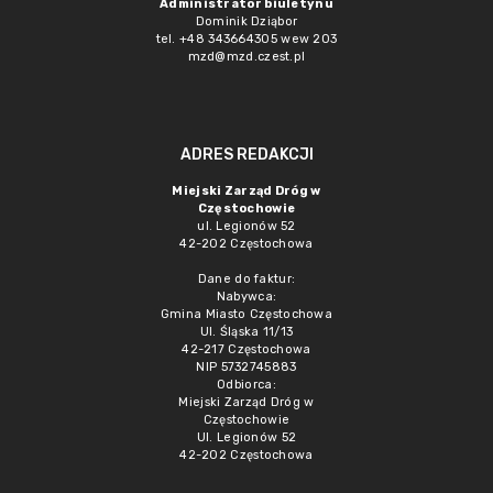
Administrator biuletynu
Dominik Dziąbor
tel. +48 343664305 wew 203
mzd@mzd.czest.pl
ADRES REDAKCJI
Miejski Zarząd Dróg w
Częstochowie
ul. Legionów 52
42-202 Częstochowa
Dane do faktur:
Nabywca:
Gmina Miasto Częstochowa
Ul. Śląska 11/13
42-217 Częstochowa
NIP 5732745883
Odbiorca:
Miejski Zarząd Dróg w
Częstochowie
Ul. Legionów 52
42-202 Częstochowa