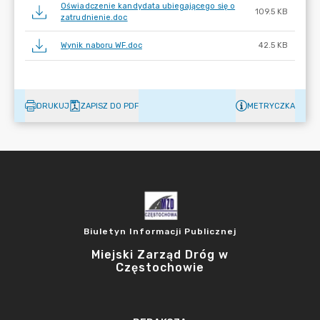
Oświadczenie kandydata ubiegającego się o
109.5 KB
zatrudnienie.doc
Wynik naboru WF.doc
42.5 KB
DRUKUJ
ZAPISZ DO PDF
METRYCZKA
Biuletyn Informacji Publicznej
Miejski Zarząd Dróg w
Częstochowie