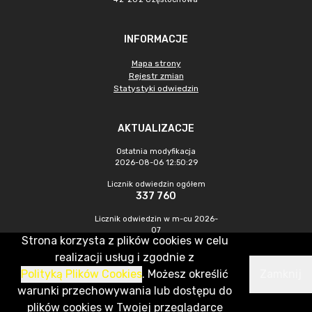
INFORMACJE
Mapa strony
Rejestr zmian
Statystyki odwiedzin
AKTUALIZACJE
Ostatnia modyfikacja
2026-08-06 12:50:29
Licznik odwiedzin ogółem
337 760
Licznik odwiedzin w m-cu 2026-
07
Strona korzysta z plików cookies w celu
212
realizacji usług i zgodnie z
Polityką Plików Cookies
. Możesz określić
Zamknij
CMS & Hosting: Nefeni Sp. z o.o.
warunki przechowywania lub dostępu do
plików cookies w Twojej przeglądarce