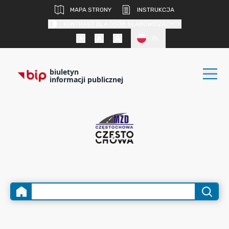
MAPA STRONY
INSTRUKCJA
KONTRAST DLA OSÓB SŁABOWIDZĄCYCH
PL
biuletyn
informacji publicznej