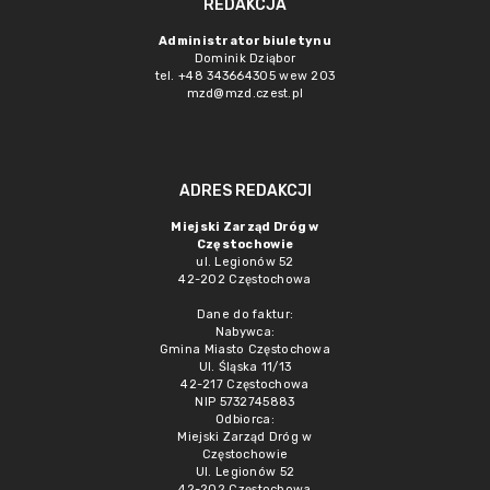
REDAKCJA
Administrator biuletynu
Dominik Dziąbor
tel. +48 343664305 wew 203
mzd@mzd.czest.pl
ADRES REDAKCJI
Miejski Zarząd Dróg w
Częstochowie
ul. Legionów 52
42-202 Częstochowa
Dane do faktur:
Nabywca:
Gmina Miasto Częstochowa
Ul. Śląska 11/13
42-217 Częstochowa
NIP 5732745883
Odbiorca:
Miejski Zarząd Dróg w
Częstochowie
Ul. Legionów 52
42-202 Częstochowa