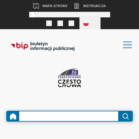
MAPA STRONY
INSTRUKCJA
KONTRAST DLA OSÓB SŁABOWIDZĄCYCH
PL
biuletyn
informacji publicznej