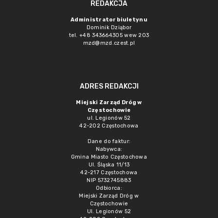
REDAKCJA
Administrator biuletynu
Dominik Dziąbor
tel. +48 343664305 wew 203
mzd@mzd.czest.pl
ADRES REDAKCJI
Miejski Zarząd Dróg w
Częstochowie
ul. Legionów 52
42-202 Częstochowa
Dane do faktur:
Nabywca:
Gmina Miasto Częstochowa
Ul. Śląska 11/13
42-217 Częstochowa
NIP 5732745883
Odbiorca:
Miejski Zarząd Dróg w
Częstochowie
Ul. Legionów 52