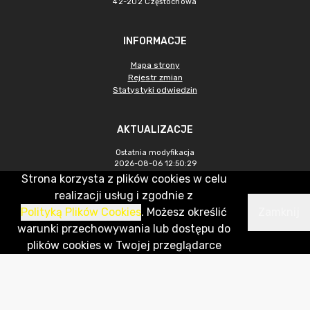
42-202 Częstochowa
INFORMACJE
Mapa strony
Rejestr zmian
Statystyki odwiedzin
AKTUALIZACJE
Ostatnia modyfikacja
2026-08-06 12:50:29
Strona korzysta z plików cookies w celu
Licznik odwiedzin ogółem
realizacji usług i zgodnie z
337 694
Polityką Plików Cookies
. Możesz określić
Zamknij
Licznik odwiedzin w m-cu 2026-
warunki przechowywania lub dostępu do
07
146
plików cookies w Twojej przeglądarce
CMS & Hosting: Nefeni Sp. z o.o.