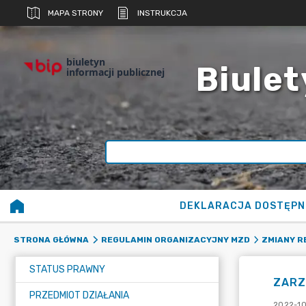
MAPA STRONY
INSTRUKCJA
biuletyn
Biulet
informacji publicznej
DEKLARACJA DOSTĘPN
STRONA GŁÓWNA
REGULAMIN ORGANIZACYJNY MZD
ZMIANY R
STATUS PRAWNY
ZARZ
PRZEDMIOT DZIAŁANIA
2022-10