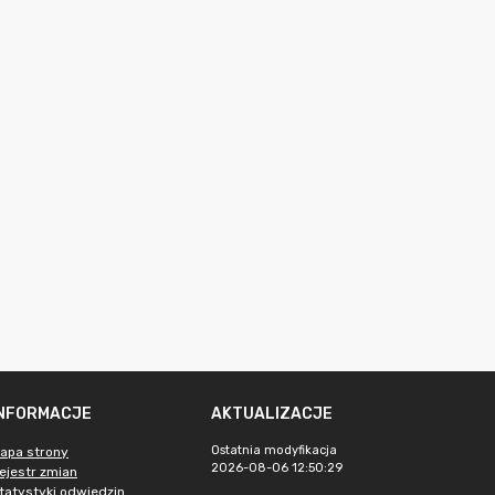
INFORMACJE
AKTUALIZACJE
Ostatnia modyfikacja
apa strony
2026-08-06 12:50:29
ejestr zmian
tatystyki odwiedzin