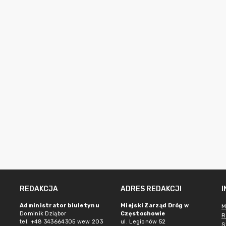
REDAKCJA
ADRES REDAKCJI
Administrator biuletynu
Miejski Zarząd Dróg w
M
Dominik Dziąbor
Częstochowie
R
tel. +48 343664305 wew 203
ul. Legionów 52
S