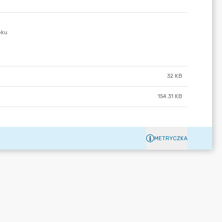
32 KB
154.31 KB
METRYCZKA