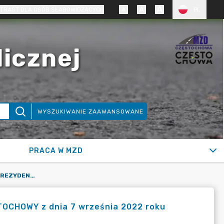
TRAST DLA OSÓB SŁABOWIDZĄCYCH
PL
licznej
WYSZUKIWANIE ZAAWANSOWANE
PRACA W MZD
ZARZĄDZENIE NR 2395.2022 PREZYDENTA MIASTA CZĘSTOCHOWY Z DNIA 7 WRZEŚNIA 2022 ROKU
CHOWY z dnia 7 września 2022 roku