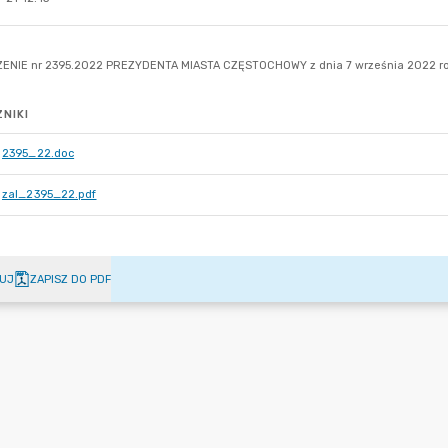
NIKI
2395_22.doc
zal_2395_22.pdf
UJ
ZAPISZ DO PDF