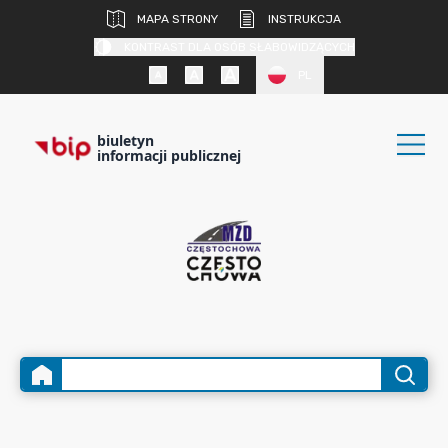
MAPA STRONY
INSTRUKCJA
KONTRAST DLA OSÓB SŁABOWIDZĄCYCH
PL
biuletyn
informacji publicznej