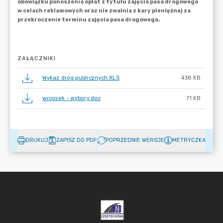
ZAŁĄCZNIKI
Wykaz dróg publicznych.XLS
438 KB
wniosek - wybory.doc
71 KB
DRUKUJ
ZAPISZ DO PDF
POPRZEDNIE WERSJE
METRYCZKA